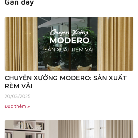
Gần đây
CHUYỆN XƯỞNG MODERO: SẢN XUẤT
RÈM VẢI
20/03/2025
Đọc thêm »