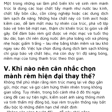
Một trong những sai lầm phổ biến khi vệ sinh rèm mành
trúc là dùng các loại chất tẩy mạnh như nước lau kính,
chất tẩy bồn cầu, cồn công nghiệp hoặc các dung dịch
làm sạch đa năng. Những hóa chất này có tính axit hoặc
kiềm cao, dễ làm mất màu tự nhiên của trúc, phá vỡ lớp
bảo vệ trên bề mặt nan, thậm chí khiến trúc bị giòn và dễ
gãy. Để đảm bảo rèm giữ được vẻ mộc mạc và tuổi thọ
lâu dài, bạn chỉ nên dùng nước ấm pha loãng với xà phòng
nhẹ hoặc giấm trắng – lau nhẹ bằng khăn mềm và lau khô
ngay sau đó. Việc lựa chọn đúng dung dịch làm sạch không
chỉ giúp bảo vệ chất liệu, mà còn duy trì độ sáng bóng,
mềm mại của từng thanh trúc theo thời gian.
V. Khi nào nên cân nhắc chọn
mành rèm hiện đại thay thế?
Không thể phủ nhận rằng rèm trúc mang lại vẻ đẹp gần
gũi, mộc mạc và gợi cảm hứng thiên nhiên trong không
gian sống. Tuy nhiên, trong bối cảnh nhà ở đô thị ngày
càng đề cao sự tiện nghi, kiểm soát ánh sáng thông minh
và tính thẩm mỹ đồng bộ, loại rèm truyền thống này bắt
đầu bộc lộ những điểm hạn chế nhất định: