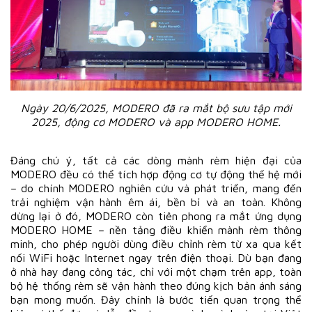
Ngày 20/6/2025, MODERO đã ra mắt bộ sưu tập mới
2025, động cơ MODERO và app MODERO HOME.
Đáng chú ý, tất cả các dòng mành rèm hiện đại của
MODERO đều có thể tích hợp động cơ tự động thế hệ mới
– do chính MODERO nghiên cứu và phát triển, mang đến
trải nghiệm vận hành êm ái, bền bỉ và an toàn. Không
dừng lại ở đó, MODERO còn tiên phong ra mắt ứng dụng
MODERO HOME – nền tảng điều khiển mành rèm thông
minh, cho phép người dùng điều chỉnh rèm từ xa qua kết
nối WiFi hoặc Internet ngay trên điện thoại. Dù bạn đang
ở nhà hay đang công tác, chỉ với một chạm trên app, toàn
bộ hệ thống rèm sẽ vận hành theo đúng kịch bản ánh sáng
bạn mong muốn. Đây chính là bước tiến quan trọng thể