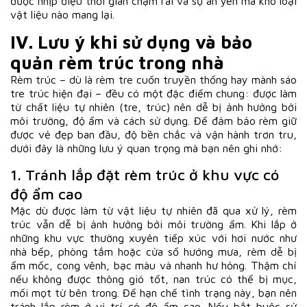
được nhịp điệu thời gian chậm rãi và sự an yên mà khó loại
vật liệu nào mang lại.
IV. Lưu ý khi sử dụng và bảo
quản rèm trúc trong nhà
Rèm trúc – dù là rèm tre cuốn truyền thống hay mành sáo
tre trúc hiện đại – đều có một đặc điểm chung: được làm
từ chất liệu tự nhiên (tre, trúc) nên dễ bị ảnh hưởng bởi
môi trường, độ ẩm và cách sử dụng. Để đảm bảo rèm giữ
được vẻ đẹp ban đầu, độ bền chắc và vận hành trơn tru,
dưới đây là những lưu ý quan trọng mà bạn nên ghi nhớ:
1. Tránh lắp đặt rèm trúc ở khu vực có
độ ẩm cao
Mặc dù được làm từ vật liệu tự nhiên đã qua xử lý, rèm
trúc vẫn dễ bị ảnh hưởng bởi môi trường ẩm. Khi lắp ở
những khu vực thường xuyên tiếp xúc với hơi nước như
nhà bếp, phòng tắm hoặc cửa sổ hướng mưa, rèm dễ bị
ẩm mốc, cong vênh, bạc màu và nhanh hư hỏng. Thậm chí
nếu không được thông gió tốt, nan trúc có thể bị mục,
mối mọt từ bên trong. Để hạn chế tình trạng này, bạn nên
tránh lắp rèm ở vị trí có độ ẩm cao. Nếu bắt buộc sử