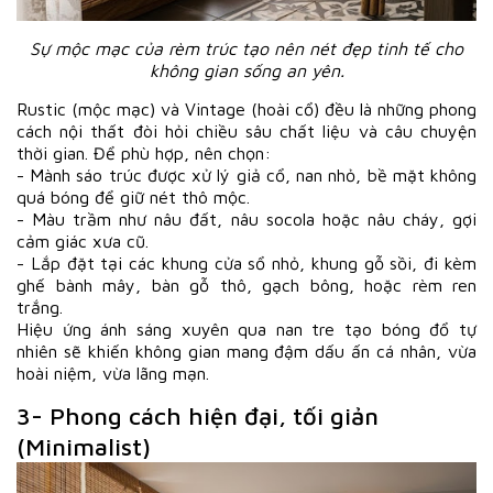
Sự mộc mạc của rèm trúc tạo nên nét đẹp tinh tế cho
không gian sống an yên.
Rustic (mộc mạc) và Vintage (hoài cổ) đều là những phong
cách nội thất đòi hỏi chiều sâu chất liệu và câu chuyện
thời gian. Để phù hợp, nên chọn:
- Mành sáo trúc được xử lý giả cổ, nan nhỏ, bề mặt không
quá bóng để giữ nét thô mộc.
- Màu trầm như nâu đất, nâu socola hoặc nâu cháy, gợi
cảm giác xưa cũ.
- Lắp đặt tại các khung cửa sổ nhỏ, khung gỗ sồi, đi kèm
ghế bành mây, bàn gỗ thô, gạch bông, hoặc rèm ren
trắng.
Hiệu ứng ánh sáng xuyên qua nan tre tạo bóng đổ tự
nhiên sẽ khiến không gian mang đậm dấu ấn cá nhân, vừa
hoài niệm, vừa lãng mạn.
3- Phong cách hiện đại, tối giản
(Minimalist)