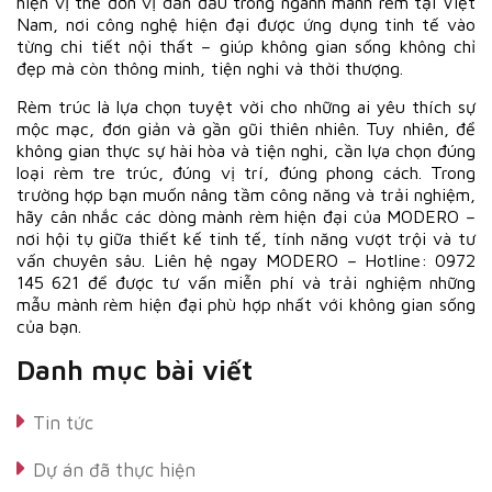
hiện vị thế đơn vị dẫn đầu trong ngành mành rèm tại Việt
Nam, nơi công nghệ hiện đại được ứng dụng tinh tế vào
từng chi tiết nội thất – giúp không gian sống không chỉ
đẹp mà còn thông minh, tiện nghi và thời thượng.
Rèm trúc là lựa chọn tuyệt vời cho những ai yêu thích sự
mộc mạc, đơn giản và gần gũi thiên nhiên. Tuy nhiên, để
không gian thực sự hài hòa và tiện nghi, cần lựa chọn đúng
loại rèm tre trúc, đúng vị trí, đúng phong cách. Trong
trường hợp bạn muốn nâng tầm công năng và trải nghiệm,
hãy cân nhắc các dòng mành rèm hiện đại của MODERO –
nơi hội tụ giữa thiết kế tinh tế, tính năng vượt trội và tư
vấn chuyên sâu. Liên hệ ngay MODERO – Hotline: 0972
145 621 để được tư vấn miễn phí và trải nghiệm những
mẫu mành rèm hiện đại phù hợp nhất với không gian sống
của bạn.
Danh mục bài viết
Tin tức
Dự án đã thực hiện