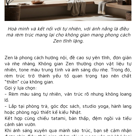
Hoà mình và kết nối với tự nhiên, với ánh nắng là điều
mà rèm trúc mang lại cho không gian mang phong cách
Zen tĩnh lặng.
Zen là phong cách hướng nội, đề cao sự yên tĩnh, đơn giản
và nhẹ nhàng. Không gian Zen thường chọn vật liệu tự
nhiên, tone màu trung tính và ánh sáng dịu nhẹ. Trong đó,
rèm trúc trở thành yếu tố quan trọng tạo nên chất
“thiền” của không gian.
Gợi ý lựa chọn:
- Rèm màu sáng tự nhiên, vân trúc rõ nhưng không loang
lổ.
- Lắp tại phòng trà, góc đọc sách, studio yoga, hành lang
hoặc phòng ngủ thiết kế kiểu Nhật.
Kết hợp cùng chiếu tatami, bàn thấp, đệm ngồi và tiểu
cảnh sân vườn.
Khi ánh sáng xuyên qua mành sáo trúc, bạn sẽ cảm nhận