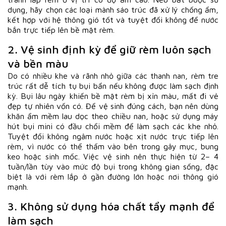
dụng, hãy chọn các loại mành sáo trúc đã xử lý chống ẩm,
kết hợp với hệ thông gió tốt và tuyệt đối không để nước
bắn trực tiếp lên bề mặt rèm.
2. Vệ sinh định kỳ để giữ rèm luôn sạch
và bền màu
Do có nhiều khe và rãnh nhỏ giữa các thanh nan, rèm tre
trúc rất dễ tích tụ bụi bẩn nếu không được làm sạch định
kỳ. Bụi lâu ngày khiến bề mặt rèm bị xỉn màu, mất đi vẻ
đẹp tự nhiên vốn có. Để vệ sinh đúng cách, bạn nên dùng
khăn ẩm mềm lau dọc theo chiều nan, hoặc sử dụng máy
hút bụi mini có đầu chổi mềm để làm sạch các khe nhỏ.
Tuyệt đối không ngâm nước hoặc xịt nước trực tiếp lên
rèm, vì nước có thể thấm vào bên trong gây mục, bung
keo hoặc sinh mốc. Việc vệ sinh nên thực hiện từ 2– 4
tuần/lần tùy vào mức độ bụi trong không gian sống, đặc
biệt là với rèm lắp ở gần đường lớn hoặc nơi thông gió
mạnh.
3. Không sử dụng hóa chất tẩy mạnh để
làm sạch