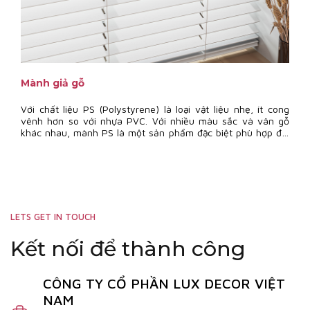
Mành giả gỗ
Với chất liệu PS (Polystyrene) là loại vật liệu nhẹ, ít cong
vênh hơn so với nhựa PVC. Với nhiều màu sắc và vân gỗ
khác nhau, mành PS là một sản phẩm đặc biệt phù hợp đối
với những nơi có môi trường ẩm ướt nhưng vẫn cần sự sang
trọng và tinh tế
LETS GET IN TOUCH
Kết nối để thành công
CÔNG TY CỔ PHẦN LUX DECOR VIỆT
NAM