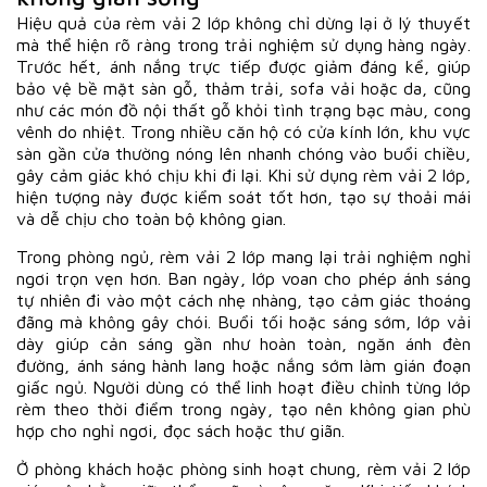
Hiệu quả của rèm vải 2 lớp không chỉ dừng lại ở lý thuyết
mà thể hiện rõ ràng trong trải nghiệm sử dụng hàng ngày.
Trước hết, ánh nắng trực tiếp được giảm đáng kể, giúp
bảo vệ bề mặt sàn gỗ, thảm trải, sofa vải hoặc da, cũng
như các món đồ nội thất gỗ khỏi tình trạng bạc màu, cong
vênh do nhiệt. Trong nhiều căn hộ có cửa kính lớn, khu vực
sàn gần cửa thường nóng lên nhanh chóng vào buổi chiều,
gây cảm giác khó chịu khi đi lại. Khi sử dụng rèm vải 2 lớp,
hiện tượng này được kiểm soát tốt hơn, tạo sự thoải mái
và dễ chịu cho toàn bộ không gian.
Trong phòng ngủ, rèm vải 2 lớp mang lại trải nghiệm nghỉ
ngơi trọn vẹn hơn. Ban ngày, lớp voan cho phép ánh sáng
tự nhiên đi vào một cách nhẹ nhàng, tạo cảm giác thoáng
đãng mà không gây chói. Buổi tối hoặc sáng sớm, lớp vải
dày giúp cản sáng gần như hoàn toàn, ngăn ánh đèn
đường, ánh sáng hành lang hoặc nắng sớm làm gián đoạn
giấc ngủ. Người dùng có thể linh hoạt điều chỉnh từng lớp
rèm theo thời điểm trong ngày, tạo nên không gian phù
hợp cho nghỉ ngơi, đọc sách hoặc thư giãn.
Ở phòng khách hoặc phòng sinh hoạt chung, rèm vải 2 lớp