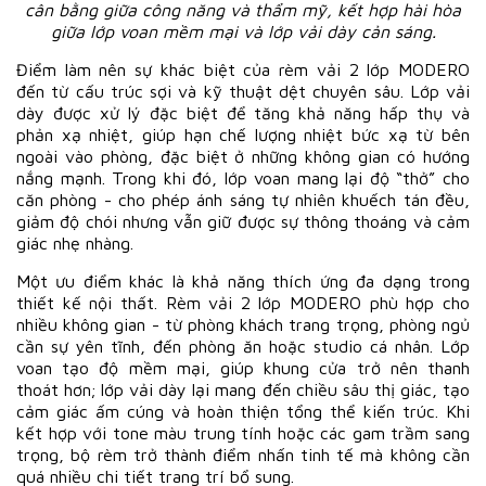
cân bằng giữa công năng và thẩm mỹ, kết hợp hài hòa
giữa lớp voan mềm mại và lớp vải dày cản sáng.
Điểm làm nên sự khác biệt của rèm vải 2 lớp MODERO
đến từ cấu trúc sợi và kỹ thuật dệt chuyên sâu. Lớp vải
dày được xử lý đặc biệt để tăng khả năng hấp thụ và
phản xạ nhiệt, giúp hạn chế lượng nhiệt bức xạ từ bên
ngoài vào phòng, đặc biệt ở những không gian có hướng
nắng mạnh. Trong khi đó, lớp voan mang lại độ “thở” cho
căn phòng - cho phép ánh sáng tự nhiên khuếch tán đều,
giảm độ chói nhưng vẫn giữ được sự thông thoáng và cảm
giác nhẹ nhàng.
Một ưu điểm khác là khả năng thích ứng đa dạng trong
thiết kế nội thất. Rèm vải 2 lớp MODERO phù hợp cho
nhiều không gian - từ phòng khách trang trọng, phòng ngủ
cần sự yên tĩnh, đến phòng ăn hoặc studio cá nhân. Lớp
voan tạo độ mềm mại, giúp khung cửa trở nên thanh
thoát hơn; lớp vải dày lại mang đến chiều sâu thị giác, tạo
cảm giác ấm cúng và hoàn thiện tổng thể kiến trúc. Khi
kết hợp với tone màu trung tính hoặc các gam trầm sang
trọng, bộ rèm trở thành điểm nhấn tinh tế mà không cần
quá nhiều chi tiết trang trí bổ sung.