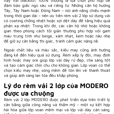
vậy vải blackout 100% thường là lựa chọn phù hợp để
đảm bảo giấc ngủ sâu và riêng tư. Những căn hộ hướng
Tây, Tây Nam hoặc Đông Nam – nơi ánh nắng chiếu mạnh
trong thời gian dài – nên ưu tiên rèm vải 2 lớp sử dụng vải
có coating chống nhiệt hoặc sợi dệt dày để tăng hiệu quả
phản xạ nhiệt. Trong khi đó, các căn hộ nhỏ hoặc không
gian theo phong cách tối giản thường phù hợp với gam
màu trung tính như beige, xám nhạt, kem hoặc nâu nhẹ
để giữ sự cân bằng thị giác, tránh cảm giác nặng nề.
Ngoài chất liệu và màu sắc, kiểu may cũng ảnh hưởng
đáng kể đến hiệu quả sử dụng. Rèm xếp ly đôi, may định
hình hoặc may ore giúp lớp vải dày rủ đẹp, che sáng tốt
và tạo cảm giác chỉn chu cho không gian. Lớp voan có thể
chọn kiểu may nhẹ, sóng mềm để tôn lên vẻ thanh thoát
và giúp ánh sáng lan tỏa đều khắp phòng.
Lý do rèm vải 2 lớp của MODERO
được ưa chuộng
Rèm vải 2 lớp MODERO được phát triển dựa trên triết lý
cân bằng giữa công năng và thẩm mỹ - một sự kết hợp
hài hòa giữa lớp voan mềm mại và lớp vải dày cản sáng.