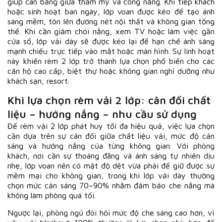
giúp cân bằng giữa thẩm mỹ và công năng. Khi tiếp khách
hoặc sinh hoạt ban ngày, lớp voan được kéo để tạo ánh
sáng mềm, tôn lên đường nét nội thất và không gian tổng
thể. Khi cần giảm chói nắng, xem TV hoặc làm việc gần
cửa sổ, lớp vải dày sẽ được kéo lại để hạn chế ánh sáng
mạnh chiếu trực tiếp vào mắt hoặc màn hình. Sự linh hoạt
này khiến rèm 2 lớp trở thành lựa chọn phổ biến cho các
căn hộ cao cấp, biệt thự hoặc không gian nghỉ dưỡng như
khách sạn, resort.
Khi lựa chọn rèm vải 2 lớp: cân đối chất
liệu – hướng nắng – nhu cầu sử dụng
Để rèm vải 2 lớp phát huy tối đa hiệu quả, việc lựa chọn
cần dựa trên sự cân đối giữa chất liệu vải, mức độ cản
sáng và hướng nắng của từng không gian. Với phòng
khách, nơi cần sự thoáng đãng và ánh sáng tự nhiên dịu
nhẹ, lớp voan nên có mật độ dệt vừa phải để giữ được sự
mềm mại cho không gian, trong khi lớp vải dày thường
chọn mức cản sáng 70–90% nhằm đảm bảo che nắng mà
không làm phòng quá tối.
Ngược lại, phòng ngủ đòi hỏi mức độ che sáng cao hơn, vì