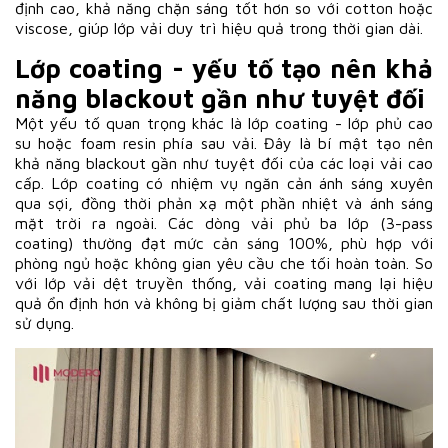
định cao, khả năng chặn sáng tốt hơn so với cotton hoặc
viscose, giúp lớp vải duy trì hiệu quả trong thời gian dài.
Lớp coating - yếu tố tạo nên khả
năng blackout gần như tuyệt đối
Một yếu tố quan trọng khác là lớp coating - lớp phủ cao
su hoặc foam resin phía sau vải. Đây là bí mật tạo nên
khả năng blackout gần như tuyệt đối của các loại vải cao
cấp. Lớp coating có nhiệm vụ ngăn cản ánh sáng xuyên
qua sợi, đồng thời phản xạ một phần nhiệt và ánh sáng
mặt trời ra ngoài. Các dòng vải phủ ba lớp (3-pass
coating) thường đạt mức cản sáng 100%, phù hợp với
phòng ngủ hoặc không gian yêu cầu che tối hoàn toàn. So
với lớp vải dệt truyền thống, vải coating mang lại hiệu
quả ổn định hơn và không bị giảm chất lượng sau thời gian
sử dụng.