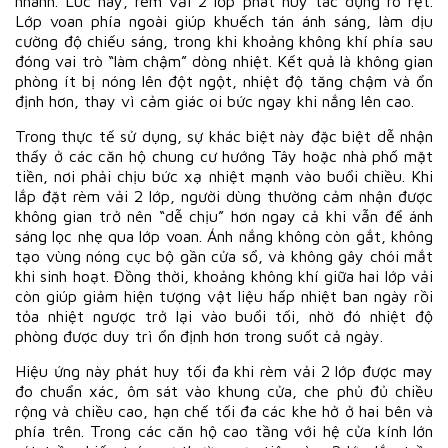
nhanh. Lúc này, rèm vải 2 lớp phát huy tác dụng rõ rệt.
Lớp voan phía ngoài giúp khuếch tán ánh sáng, làm dịu
cường độ chiếu sáng, trong khi khoảng không khí phía sau
đóng vai trò “làm chậm” dòng nhiệt. Kết quả là không gian
phòng ít bị nóng lên đột ngột, nhiệt độ tăng chậm và ổn
định hơn, thay vì cảm giác oi bức ngay khi nắng lên cao.
Trong thực tế sử dụng, sự khác biệt này đặc biệt dễ nhận
thấy ở các căn hộ chung cư hướng Tây hoặc nhà phố mặt
tiền, nơi phải chịu bức xạ nhiệt mạnh vào buổi chiều. Khi
lắp đặt rèm vải 2 lớp, người dùng thường cảm nhận được
không gian trở nên “dễ chịu” hơn ngay cả khi vẫn để ánh
sáng lọc nhẹ qua lớp voan. Ánh nắng không còn gắt, không
tạo vùng nóng cục bộ gần cửa sổ, và không gây chói mắt
khi sinh hoạt. Đồng thời, khoảng không khí giữa hai lớp vải
còn giúp giảm hiện tượng vật liệu hấp nhiệt ban ngày rồi
tỏa nhiệt ngược trở lại vào buổi tối, nhờ đó nhiệt độ
phòng được duy trì ổn định hơn trong suốt cả ngày.
Hiệu ứng này phát huy tối đa khi rèm vải 2 lớp được may
đo chuẩn xác, ôm sát vào khung cửa, che phủ đủ chiều
rộng và chiều cao, hạn chế tối đa các khe hở ở hai bên và
phía trên. Trong các căn hộ cao tầng với hệ cửa kính lớn