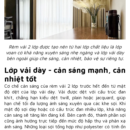
Rèm vải 2 lớp được tạo nên từ hai lớp chất liệu là lớp
voan có khả năng xuyên sáng nhẹ ngàng và lớp vải dày
bên ngoài giúp che sáng, cản nhiệt, bảo vệ sự riêng tự.
Lớp vải dày - cản sáng mạnh, cản
nhiệt tốt
Cơ chế cản sáng của rèm vải 2 lớp trước hết đến từ mật
độ dệt của lớp vải dày. Vải được dệt với cấu trúc đan
khít, chẳng hạn kiểu dệt twill, plain hoặc jacquard, giúp
hạn chế tối đa lượng ánh sáng xuyên qua các khe sợi. Khi
mật độ sợi dày hoặc có cấu trúc đan nhiều lớp, khả năng
cản sáng sẽ tăng lên đáng kể. Bên cạnh đó, thành phần sợi
cũng ảnh hưởng trực tiếp đến mức độ hấp thụ và phản xạ
ánh sáng. Những loại sợi tổng hợp như polyester có tính ổn