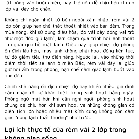
rất nóng vào buổi chiều, nay trở nên dễ chịu hơn khi có
lớp vải dày che chắn.
Không chỉ ngăn nhiệt từ bên ngoài xâm nhập, rèm vải 2
lớp còn giúp hạn chế thất thoát nhiệt vào ban đêm. Trong
mùa nóng, khi sử dụng điều hòa, lớp vải dày đóng vai trò
như một “lớp giữ lạnh”, làm chậm quá trình hơi lạnh thoát
ra ngoài qua bề mặt kính. Điều này giúp nhiệt độ phòng
ổn định lâu hơn, máy lạnh không phải hoạt động liên tục,
từ đó giảm tiêu thụ điện năng. Ngược lại, vào những thời
điểm thời tiết se lạnh ở miền Bắc, rèm vải dày lại giúp
giữ hơi ấm trong phòng, hạn chế cảm giác lạnh buốt vào
ban đêm.
Chính khả năng ổn định nhiệt độ này khiến nhiều gia đình
cảm nhận rõ sự khác biệt trong sinh hoạt hằng ngày.
Phòng ngủ mát hơn khi cần nghỉ ngơi, phòng sinh hoạt
chung dễ chịu hơn khi sum họp, và những không gian có
diện tích lớn hoặc nhiều mặt kính cũng không còn cảm
giác “nóng lạnh thất thường” như trước.
Lợi ích thực tế của rèm vải 2 lớp trong
không gian sống