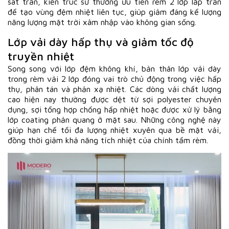
sát trần, kiến trúc sư thường ưu tiên rèm 2 lớp lắp trần
để tạo vùng đệm nhiệt liên tục, giúp giảm đáng kể lượng
năng lượng mặt trời xâm nhập vào không gian sống.
Lớp vải dày hấp thụ và giảm tốc độ
truyền nhiệt
Song song với lớp đệm không khí, bản thân lớp vải dày
trong rèm vải 2 lớp đóng vai trò chủ động trong việc hấp
thụ, phân tán và phản xạ nhiệt. Các dòng vải chất lượng
cao hiện nay thường được dệt từ sợi polyester chuyên
dụng, sợi tổng hợp chống hấp nhiệt hoặc được xử lý bằng
lớp coating phản quang ở mặt sau. Những công nghệ này
giúp hạn chế tối đa lượng nhiệt xuyên qua bề mặt vải,
đồng thời giảm khả năng tích nhiệt của chính tấm rèm.