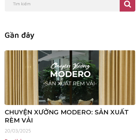
Gần đây
CHUYỆN XƯỞNG MODERO: SẢN XUẤT
RÈM VẢI
20/03/2025