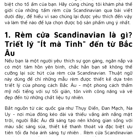
biệt cho tổ ấm của bạn. Hãy cùng chúng tôi khám phá thế
giới của những tấm rèm cửa Scandinavian qua bài viết
dưới đây, để hiểu vì sao chúng lại được yêu thích đến vậy
và làm thế nào để lựa chọn được bộ sản phẩm ưng ý nhất.
1. Rèm cửa Scandinavian là gì?
Triết lý "Ít mà Tinh" đến từ Bắc
Âu
Nếu bạn là một người yêu thích sự gọn gàng, ngăn nắp và
có một tâm hồn yên bình, chắc hẳn bạn sẽ không thể
cưỡng lại sức hút của rèm cửa Scandinavian. Thuật ngữ
này dùng để chỉ những mẫu rèm được thiết kế dựa trên
triết lý của phong cách Bắc Âu - một phong cách thẩm
mỹ nổi tiếng với sự tối giản, tôn vinh công năng và vẻ
đẹp đến từ những chất liệu tự nhiên.
Bắt nguồn từ các quốc gia như Thụy Điển, Đan Mạch, Na
Uy - nơi mùa đông kéo dài và thiếu vắng ánh nắng mặt
trời, người Bắc Âu đã sáng tạo nên không gian sống với
màu sắc sáng sủa, thiết kế thanh thoát và đặc biệt ưu
tiên tối đa hóa ánh sáng tự nhiên . Rèm cửa Scandinavian