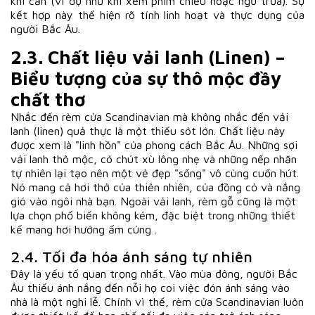
khi cần (ví dụ như khi xem phim chiều hoặc ngủ trưa). Sự
kết hợp này thể hiện rõ tính linh hoạt và thực dụng của
người Bắc Âu.
2.3. Chất liệu vải lanh (Linen) –
Biểu tượng của sự thô mộc đầy
chất thơ
Nhắc đến rèm cửa Scandinavian mà không nhắc đến vải
lanh (linen) quả thực là một thiếu sót lớn. Chất liệu này
được xem là "linh hồn" của phong cách Bắc Âu. Những sợi
vải lanh thô mộc, có chút xù lông nhẹ và những nếp nhăn
tự nhiên lại tạo nên một vẻ đẹp "sống" vô cùng cuốn hút.
Nó mang cả hơi thở của thiên nhiên, của đồng cỏ và nắng
gió vào ngôi nhà bạn. Ngoài vải lanh, rèm gỗ cũng là một
lựa chọn phổ biến không kém, đặc biệt trong những thiết
kế mang hơi hướng ấm cúng .
2.4. Tối đa hóa ánh sáng tự nhiên
Đây là yếu tố quan trọng nhất. Vào mùa đông, người Bắc
Âu thiếu ánh nắng đến nỗi họ coi việc đón ánh sáng vào
nhà là một nghi lễ. Chính vì thế, rèm cửa Scandinavian luôn