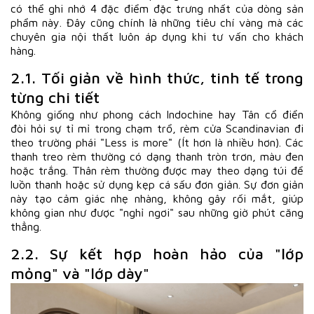
có thể ghi nhớ 4 đặc điểm đặc trưng nhất của dòng sản
phẩm này. Đây cũng chính là những tiêu chí vàng mà các
chuyên gia nội thất luôn áp dụng khi tư vấn cho khách
hàng.
2.1. Tối giản về hình thức, tinh tế trong
từng chi tiết
Không giống như phong cách Indochine hay Tân cổ điển
đòi hỏi sự tỉ mỉ trong chạm trổ, rèm cửa Scandinavian đi
theo trường phái "Less is more" (Ít hơn là nhiều hơn). Các
thanh treo rèm thường có dạng thanh tròn trơn, màu đen
hoặc trắng. Thân rèm thường được may theo dạng túi để
luồn thanh hoặc sử dụng kẹp cá sấu đơn giản. Sự đơn giản
này tạo cảm giác nhẹ nhàng, không gây rối mắt, giúp
không gian như được "nghỉ ngơi" sau những giờ phút căng
thẳng.
2.2. Sự kết hợp hoàn hảo của "lớp
mỏng" và "lớp dày"