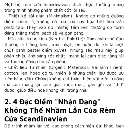
Một bộ rèm cửa Scandinavian đích thực thường mang
trong mình những phẩm chất cốt lõi sau:
- Thiết kế tối giản (Minimalism): Không có những đường
diềm rườm rà, không có tua rua hay họa tiết hoa văn
phức tạp. Thay vào đó, những tấm rèm thường có form
dáng thẳng thớm, sạch sẽ và gọn gàng.
- Màu sắc trung tính (Neutral Palette): Gam màu chủ đạo
thường là trắng, kem, xám nhạt, be hoặc đôi khi là một
chút xanh pastel điểm xuyết. Những sắc màu này giúp
phản chiếu ánh sáng tốt nhất, mang lại cảm giác rộng rãi
và thoáng đãng cho căn phòng.
- Chất liệu tự nhiên (Organic Materials): Vải lanh (linen),
cotton, len, hoặc gỗ tự nhiên là những chất liệu được ưu
tiên hàng đầu. Chúng không chỉ thân thiện với môi trường
mà còn mang lại cảm giác mộc mạc, gần gũi và "thở"
được, giúp điều hòa không khí trong nhà.
2. 4 Đặc Điểm "Nhận Dạng"
Không Thể Nhầm Lẫn Của Rèm
Cửa Scandinavian
Để tránh nhầm lẫn với các phong cách hiện đại khác, bạn