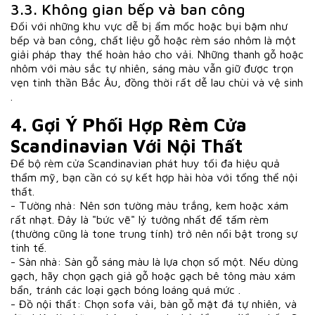
3.3. Không gian bếp và ban công
Đối với những khu vực dễ bị ẩm mốc hoặc bụi bặm như
bếp và ban công, chất liệu gỗ hoặc rèm sáo nhôm là một
giải pháp thay thế hoàn hảo cho vải. Những thanh gỗ hoặc
nhôm với màu sắc tự nhiên, sáng màu vẫn giữ được trọn
vẹn tinh thần Bắc Âu, đồng thời rất dễ lau chùi và vệ sinh
.
4. Gợi Ý Phối Hợp Rèm Cửa
Scandinavian Với Nội Thất
Để bộ rèm cửa Scandinavian phát huy tối đa hiệu quả
thẩm mỹ, bạn cần có sự kết hợp hài hòa với tổng thể nội
thất.
- Tường nhà: Nên sơn tường màu trắng, kem hoặc xám
rất nhạt. Đây là "bức vẽ" lý tưởng nhất để tấm rèm
(thường cũng là tone trung tính) trở nên nổi bật trong sự
tinh tế.
- Sàn nhà: Sàn gỗ sáng màu là lựa chọn số một. Nếu dùng
gạch, hãy chọn gạch giả gỗ hoặc gạch bê tông màu xám
bẩn, tránh các loại gạch bóng loáng quá mức .
- Đồ nội thất: Chọn sofa vải, bàn gỗ mặt đá tự nhiên, và