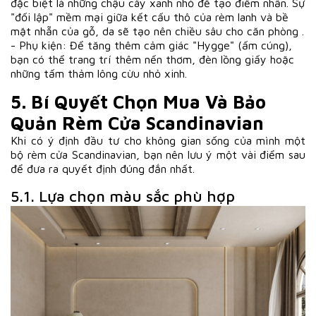
đặc biệt là những chậu cây xanh nhỏ để tạo điểm nhấn. Sự
"đối lập" mềm mại giữa kết cấu thô của rèm lanh và bề
mặt nhẵn của gỗ, da sẽ tạo nên chiều sâu cho căn phòng .
- Phụ kiện: Để tăng thêm cảm giác "Hygge" (ấm cúng),
bạn có thể trang trí thêm nến thơm, đèn lồng giấy hoặc
những tấm thảm lông cừu nhỏ xinh.
5. Bí Quyết Chọn Mua Và Bảo
Quản Rèm Cửa Scandinavian
Khi có ý định đầu tư cho không gian sống của mình một
bộ rèm cửa Scandinavian, bạn nên lưu ý một vài điểm sau
để đưa ra quyết định đúng đắn nhất.
5.1. Lựa chọn màu sắc phù hợp