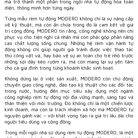
mà trở thành một phần trong ngôi nhà tự động hóa toàn
diện, thông minh hơn từng ngày.
Từng mẫu rèm tự động MODERO không chỉ là sự nâng cấp
về kỹ thuật, mà còn ẩn chứa trong đó là cam kết về giá
trị cộng đồng. MODERO tin rằng, công nghệ không nên chỉ
phục vụ cho tiện nghi cá nhân mà còn phải góp phần nâng
cao chất lượng sống chung. Những hệ rèm vận hành tự
động không chỉ giúp người già tránh được việc thao tác
thủ công vất vả, hay bảo vệ sự an toàn cho trẻ nhỏ trước
những sợi dây kéo rườm rà, mà còn mang lại sự yên tâm
cho cả gia đình trong từng khoảnh khắc sinh hoạt.
Không dừng lại ở việc sản xuất, MODERO còn chủ động
chuyển giao công nghệ, đào tạo kỹ thuật cho các đối tác
trong nước, hướng đến mục tiêu xây dựng một ngành
công nghiệp rèm tự động nội địa vững mạnh, sáng tạo và
thân thiện với môi trường. Đó không chỉ là một chiến lược
kinh doanh, mà còn là trách nhiệm xã hội mà MODERO tự
nguyện gánh vác – với khát vọng tạo ra giá trị lâu dài cho
người tiêu dùng và cộng đồng.
Trong mỗi ngôi nhà sử dụng rèm tự động MODERO, là một