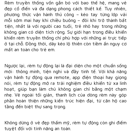
Rèm truyền thống vốn gắn bó với bao thế hệ, mang vẻ
đẹp cổ điển và đa dạng phong cách thiết kế. Tuy nhiên,
phương thức vận hành thủ công – kéo tay từng lớp vải
mỗi sớm mai hay khi chiều buông – đôi khi trở thành bất
tiện, nhất là với người cao tuổi, trẻ nhỏ hay trong những
không gian có diện tích rộng. Sự giới hạn trong điều khiển
khiến rèm truyền thống chỉ phù hợp với những ai trực tiếp
ở tại chỗ. Đồng thời, dây kéo lộ thiên còn tiềm ẩn nguy cơ
mất an toàn cho trẻ em.
Ngược lại, rèm tự động lại là đại diện cho một chuẩn sống
mới: thông minh, tiện nghi và đầy tinh tế. Với khả năng
vận hành tự động qua remote, app điện thoại hay giọng
nói, rèm tự động mở ra trải nghiệm điều khiển từ xa linh
hoạt, giúp bạn làm chủ không gian chỉ bằng một chạm
nhẹ. Vẻ ngoài tối giản, thanh lịch của dòng rèm này góp
phần hoàn thiện những kiến trúc hiện đại, từ căn hộ cao
tầng đến biệt thự sang trọng.
Không dừng ở vẻ đẹp thẩm mỹ, rèm tự động còn ghi điểm
tuyệt đối với tính năng an toàn.