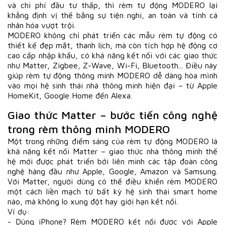
và chi phí đầu tư thấp, thì rèm tự động MODERO lại
khẳng định vị thế bằng sự tiện nghi, an toàn và tính cá
nhân hóa vượt trội.
MODERO không chỉ phát triển các mẫu rèm tự động có
thiết kế đẹp mắt, thanh lịch, mà còn tích hợp hệ động cơ
cao cấp nhập khẩu, có khả năng kết nối với các giao thức
như Matter, Zigbee, Z-Wave, Wi-Fi, Bluetooth... Điều này
giúp rèm tự động thông minh MODERO dễ dàng hòa mình
vào mọi hệ sinh thái nhà thông minh hiện đại – từ Apple
HomeKit, Google Home đến Alexa.
Giao thức Matter – bước tiến công nghệ
trong rèm thông minh MODERO
Một trong những điểm sáng của rèm tự động MODERO là
khả năng kết nối Matter – giao thức nhà thông minh thế
hệ mới được phát triển bởi liên minh các tập đoàn công
nghệ hàng đầu như Apple, Google, Amazon và Samsung.
Với Matter, người dùng có thể điều khiển rèm MODERO
một cách liền mạch từ bất kỳ hệ sinh thái smart home
nào, mà không lo xung đột hay giới hạn kết nối.
Ví dụ:
- Dùng iPhone? Rèm MODERO kết nối được với Apple