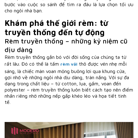
bước vào cuộc so sánh để tìm ra đâu là lựa chọn tối ưu
cho ngôi nhà bạn.
Khám phá thế giới rèm: từ
truyền thống đến tự động
Rèm truyền thống – những kỷ niệm cũ
dịu dàng
Rèm truyền thống gắn bó với đời sống của chúng ta từ
rất lâu. Đó có thể là tấm
thô được vén nhẹ mỗi
rèm vải
sáng, là chiếc màn voan mỏng buông lơi qua khung cửa,
gợi nhớ về những ngôi nhà dịu dàng, tràn nắng. Với sự đa
dạng trong chất liệu – từ cotton, lụa, gấm, voan đến
polyester – rèm truyền thống luôn biết cách tạo nên điểm
nhấn riêng nhờ những nếp gấp khéo léo và họa tiết tinh
tế.