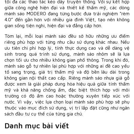
tối đa các thao tác kéo dây truyền thống. Với sự kết hợp
giữa công nghệ hiện đại và thiết kế thẩm mỹ, các dòng
mành sáo MODERO đang từng bước đưa trải nghiệm “rèm
4.0” đến gần hơn với nhiều gia đình Việt, tạo nên không
gian sống tiện nghi, hiện đại và đẳng cấp hơn.
Tóm lại, mỗi loại mành sáo đều sở hữu những ưu điểm
riêng phù hợp với từng nhu cầu sử dụng khác nhau. Nếu
ưu tiên chi phí hợp lý, tính thực dụng cao và dễ dàng vệ
sinh trong quá trình sử dụng, mành sáo nhôm sẽ là lựa
chọn tối ưu cho nhiều không gian phổ thông. Trong khi đó,
mành sáo gỗ tự nhiên lại phù hợp với những ai đề cao yếu
tố sang trọng, giá trị thẩm mỹ và độ bền lâu dài trong
không gian nội thất cao cấp. Riêng mành sáo nhựa giả gỗ
được xem là giải pháp dung hòa hiệu quả giữa tính thẩm
mỹ và khả năng chống ẩm, đặc biệt thích hợp với môi
trường có độ ẩm cao hoặc thường xuyên tiếp xúc với
nước. Vì vậy, việc lựa chọn loại mành sáo phù hợp sẽ phụ
thuộc vào mục đích sử dụng, vị trí lắp đặt cũng như ngân
sách đầu tư cụ thể của từng gia chủ.
Danh mục bài viết