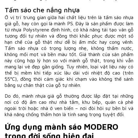
Tấm sáo che nắng nhựa
Ở vị trí trung gian giữa hai chất liệu trên là tấm sáo nhựa
giả gỗ, hay còn gọi là mành PS. Đây là sản phẩm được làm
từ nhựa Polystyrene định hình, có khả năng tái tạo vân gỗ
tương đối tự nhiên và đồng thời khắc phục được một số
hạn chế của gỗ thật như dễ bị ẩm mốc hay cong vênh.
Tấm sáo nhựa có trọng lượng nhẹ, không thấm nước,
không mối mọt và bền màu tốt. Giá thành của sản phẩm
này cũng hợp lý hơn so với mành gỗ thật, trong khi vẫn
mang lại vẻ đẹp gần giống. Tuy nhiên, loại vật liệu này có
thể bị mềm khi tiếp xúc lâu dài với nhiệt độ cao (trên
55°C), đồng thời cảm giác khi chạm vào không thể sánh
bằng sự chân thật của gỗ tự nhiên.
Do đó, mành nhựa giả gỗ thường được lắp đặt tại những
nơi có độ ẩm cao như nhà tắm, khu bếp, quán cà phê
ngoài trời hoặc nhà ở ven biển – nơi đòi hỏi sự bền bỉ và
khả năng chống thấm hơn là tính sang trọng tuyệt đối.
Ứng dụng mành sáo MODERO
trong đời sống hiện đại