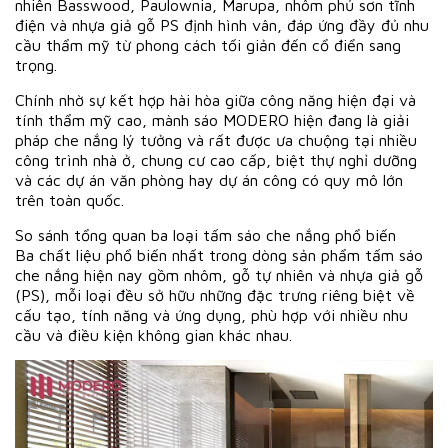
nhiên Basswood, Paulownia, Marupa, nhôm phủ sơn tĩnh
điện và nhựa giả gỗ PS định hình vân, đáp ứng đầy đủ nhu
cầu thẩm mỹ từ phong cách tối giản đến cổ điển sang
trọng.
Chính nhờ sự kết hợp hài hòa giữa công năng hiện đại và
tính thẩm mỹ cao, mành sáo MODERO hiện đang là giải
pháp che nắng lý tưởng và rất được ưa chuộng tại nhiều
công trình nhà ở, chung cư cao cấp, biệt thự nghỉ dưỡng
và các dự án văn phòng hay dự án công có quy mô lớn
trên toàn quốc.
So sánh tổng quan ba loại tấm sáo che nắng phổ biến
Ba chất liệu phổ biến nhất trong dòng sản phẩm tấm sáo
che nắng hiện nay gồm nhôm, gỗ tự nhiên và nhựa giả gỗ
(PS), mỗi loại đều sở hữu những đặc trưng riêng biệt về
cấu tạo, tính năng và ứng dụng, phù hợp với nhiều nhu
cầu và điều kiện không gian khác nhau.