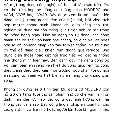
Về mặt ứng dụng công nghệ, cả ba loại tấm sáo trên đều
có thể tích hợp hệ động cơ thông minh MODERO như
VA34, VA35 hoặc VA40. Đây được xem là một bước tiến
đáng chú ý trong ngành rèm cửa hiện đại, bởi việc tích
hợp motor thông minh không chỉ giúp nâng cao trải
nghiệm sử dụng mà còn mang lại sự tiện nghi rõ rệt trong
đời sống hằng ngày. Nhờ hệ động cơ tự động, các dòng
mành sáo có thể vận hành nhẹ nhàng, ổn định và linh hoạt
hơn so với phương pháp kéo tay truyền thống. Người dùng
có thể dễ dàng điều khiển rèm thông qua remote, ứng
dụng điện thoại hoặc kết nối trực tiếp với các hệ thống
nhà thông minh hiện nay. Bên cạnh đó, khả năng đồng bộ
với cảm biến ánh sáng và nhiệt độ cũng giúp rèm tự động
điều chỉnh theo điều kiện môi trường, góp phần tối ưu hóa
ánh sáng tự nhiên và tiết kiệm điện năng cho không gian
sống.
Không chỉ dừng lại ở tính tiện lợi, động cơ MODERO còn
hỗ trợ gia tăng tuổi thọ sản phẩm nhờ cơ chế vận hành ổn
định, hạn chế lực kéo thủ công gây ảnh hưởng đến hệ
thống dây và lá sáo. Đây cũng là giải pháp an toàn hơn cho
các gia đình có trẻ nhỏ hoặc người lớn tuổi khi giảm thiểu