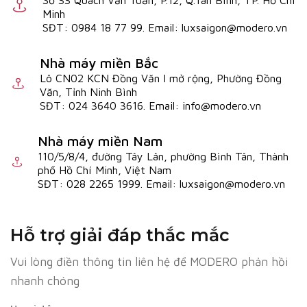
Số 33 Quách Văn Tuấn, P.12, Q.Tân Bình, TP. Hồ Chí
được mẫu
nhôm phù hợp, người dùng nên cân
mành sáo
Minh
nhắc kỹ yếu tố chất liệu nhôm, độ dày lá mành, màu sắc
SĐT: 0984 18 77 99. Email: luxsaigon@modero.vn
cũng như cơ chế vận hành phù hợp với từng không gian cụ
thể.
Nhà máy miền Bắc
Lô CN02 KCN Đồng Văn I mở rộng, Phường Đồng
Văn, Tỉnh Ninh Bình
SĐT: 024 3640 3616. Email: info@modero.vn
Nhà máy miền Nam
110/5/8/4, đường Tây Lân, phường Bình Tân, Thành
phố Hồ Chí Minh, Việt Nam
SĐT: 028 2265 1999. Email: luxsaigon@modero.vn
Hỗ trợ giải đáp thắc mắc
Vui lòng điền thông tin liên hệ để MODERO phản hồi
nhanh chóng