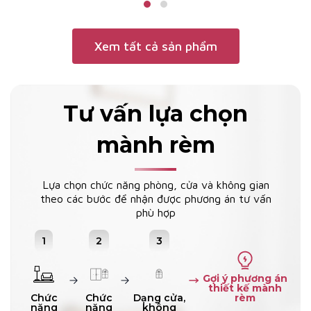
ánh sáng theo ý muốn.
vẻ cổ điển của mành roman.
Vì thế nó sang trọng mà độc
đáo.
Xem tất cả sản phẩm
Tư vấn lựa chọn
mành rèm
Lựa chọn chức năng phòng, cửa và không gian
theo các bước để nhận được phương án tư vấn
phù hợp
1
2
3
Gợi ý phương án
thiết kế mành
rèm
Chức
Chức
Dạng cửa,
năng
năng
không