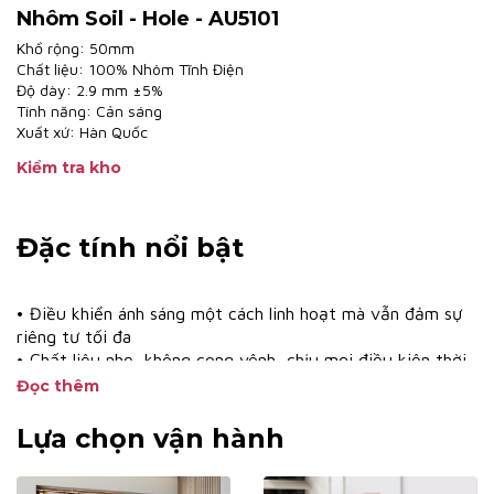
Nhôm Soil - Hole - AU5101
Khổ rộng: 50mm
Chất liệu: 100% Nhôm Tĩnh Điện
Độ dày: 2.9 mm ±5%
Tính năng: Cản sáng
Xuất xứ: Hàn Quốc
Kiểm tra kho
Đặc tính nổi bật
• Điều khiển ánh sáng một cách linh hoạt mà vẫn đảm sự
riêng tư tối đa
• Chất liệu nhẹ, không cong vênh, chịu mọi điều kiện thời
tiết, khí hậu
Đọc thêm
• Chống tia UV, bảo vệ đồ nội thất
• Hệ phụ kiện 1 dây dễ dàng thao tác, vận hành nhẹ nhàng
Lựa chọn vận hành
• Dễ dàng làm sạch