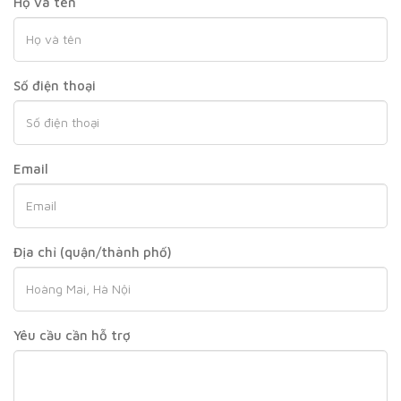
Họ và tên
Số điện thoại
Email
Địa chỉ (quận/thành phố)
Yêu cầu cần hỗ trợ
Thiết kế của mành sáo nhôm có các thanh ngang bằng
nhôm được sắp xếp song song và có thể điều chỉnh góc
độ linh hoạt.