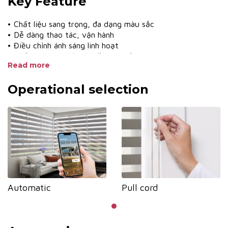
Key Feature
• Chất liệu sang trọng, đa dạng màu sắc
• Dễ dàng thao tác, vận hành
• Điều chỉnh ánh sáng linh hoạt
• Chống tia UV, bảo vệ đồ nội thất
Read more
• Màu nhôm đa dạng phù hợp với màu vải
• Nhiều hệ phụ kiện khác nhau phù hợp với yêu cầu thiết
Operational selection
kế
Automatic
Pull cord