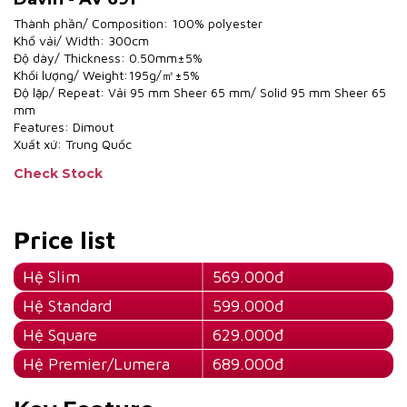
Thành phần/ Composition: 100% polyester
Khổ vải/ Width: 300cm
Độ dày/ Thickness: 0.50mm±5%
Khối lượng/ Weight:195g/㎡±5%
Độ lặp/ Repeat: Vải 95 mm Sheer 65 mm/ Solid 95 mm Sheer 65
mm
Features: Dimout
Xuất xứ: Trung Quốc
Check Stock
Price list
Hệ Slim
569.000đ
Hệ Standard
599.000đ
Hệ Square
629.000đ
Hệ Premier/Lumera
689.000đ