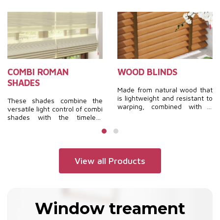
COMBI ROMAN
WOOD BLINDS
SHADES
Made from natural wood that
is lightweight and resistant to
These shades combine the
warping, combined with a
versatile light control of combi
special surface treatment
shades with the timeless
technology, these blinds offer
elegance of roman shades.
durability, a luxurious and
They are soft, fashionable,
warm interior, and timeless
luxurious, and feature a
beauty.
unique design, creating a
completely distinctive
View all Products
aesthetic.
Window treament