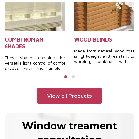
COMBI ROMAN
WOOD BLINDS
SHADES
Made from natural wood that
is lightweight and resistant to
These shades combine the
warping, combined with a
versatile light control of combi
special surface treatment
shades with the timeless
technology, these blinds offer
elegance of roman shades.
durability, a luxurious and
They are soft, fashionable,
warm interior, and timeless
luxurious, and feature a
beauty.
unique design, creating a
completely distinctive
View all Products
aesthetic.
Window treament