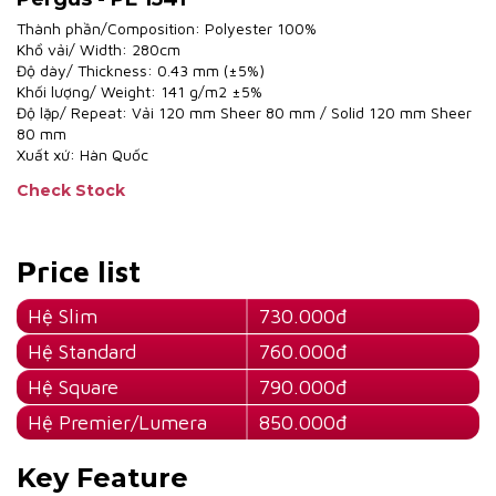
Thành phần/Composition: Polyester 100%
Khổ vải/ Width: 280cm
Độ dày/ Thickness: 0.43 mm (±5%)
Khối lượng/ Weight: 141 g/m2 ±5%
Độ lặp/ Repeat: Vải 120 mm Sheer 80 mm / Solid 120 mm Sheer
80 mm
Xuất xứ: Hàn Quốc
Check Stock
Price list
Hệ Slim
730.000đ
Hệ Standard
760.000đ
Hệ Square
790.000đ
Hệ Premier/Lumera
850.000đ
Key Feature