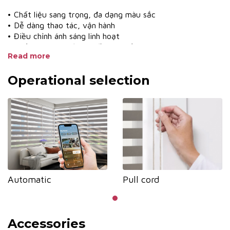
• Chất liệu sang trọng, đa dạng màu sắc
• Dễ dàng thao tác, vận hành
• Điều chỉnh ánh sáng linh hoạt
• Chống tia UV, bảo vệ đồ nội thất
Read more
• Màu nhôm đa dạng phù hợp với màu vải
• Nhiều hệ phụ kiện khác nhau phù hợp với yêu cầu thiết
Operational selection
kế
Automatic
Pull cord
Accessories